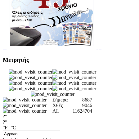
Μετρητής
Σήμερα
8687
Χθές
19046
All
11624704
?°
?°
°F
|
°C