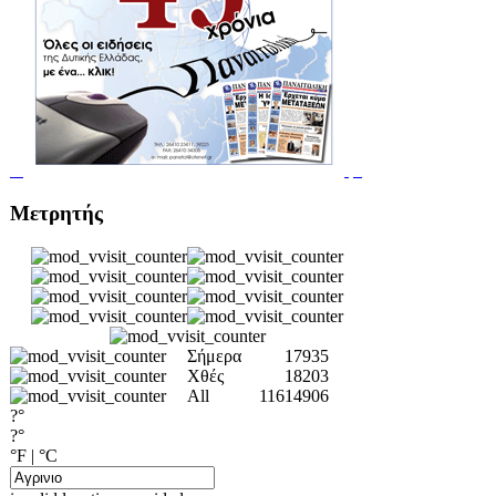
Μετρητής
Σήμερα
17935
Χθές
18203
All
11614906
?°
?°
°F
|
°C