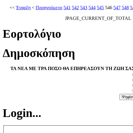
<<
Έναρξη
<
Προηγούμενο
541
542
543
544
545
546
547
548
5
JPAGE_CURRENT_OF_TOTAL
Εορτολόγιο
Δημοσκόπηση
ΤΑ ΝΕΑ ΜΕ ΤΡΑ ΠΟΣΟ ΘΑ ΕΠΗΡΕΑΣΟΥΝ ΤΗ ΖΩΗ ΣΑ
Login...