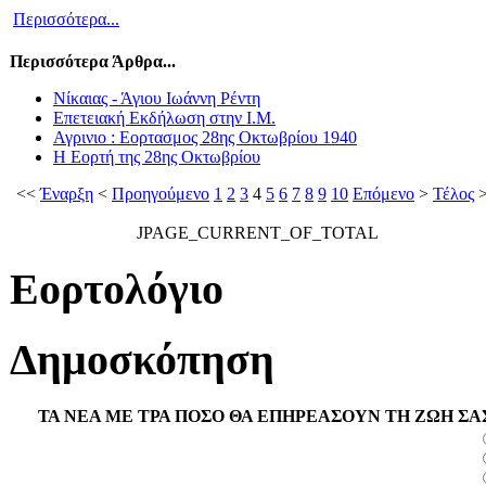
Περισσότερα...
Περισσότερα Άρθρα...
Νίκαιας - Άγιου Ιωάννη Ρέντη
Επετειακή Εκδήλωση στην Ι.Μ.
Αγρινιο : Εορτασμος 28ης Οκτωβρίου 1940
Η Εορτή της 28ης Οκτωβρίου
<<
Έναρξη
<
Προηγούμενο
1
2
3
4
5
6
7
8
9
10
Επόμενο
>
Τέλος
>
JPAGE_CURRENT_OF_TOTAL
Εορτολόγιο
Δημοσκόπηση
ΤΑ ΝΕΑ ΜΕ ΤΡΑ ΠΟΣΟ ΘΑ ΕΠΗΡΕΑΣΟΥΝ ΤΗ ΖΩΗ ΣΑ