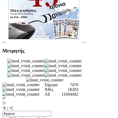
Μετρητής
Σήμερα
7470
Χθές
18203
All
11604442
?°
?°
°F
|
°C