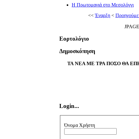
Η Πρωτομαγιά στο Μεσολόγγι
<<
Έναρξη
<
Προηγούμε
JPAG
Εορτολόγιο
Δημοσκόπηση
ΤΑ ΝΕΑ ΜΕ ΤΡΑ ΠΟΣΟ ΘΑ ΕΠ
Login...
Όνομα Χρήστη