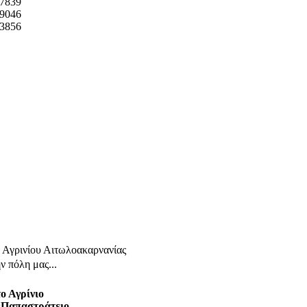
7839
9046
3856
γρινίου Αιτωλοακαρνανίας
ν πόλη μας...
ο Αγρίνιο
 «Παπαστράτειο