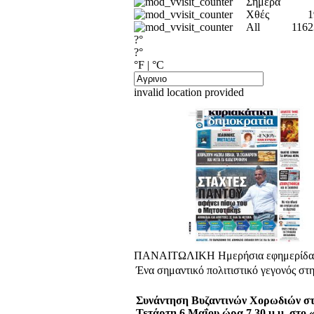
Σήμερα
Χθές
1
All
1162
?°
?°
°F
|
°C
invalid location provided
ΠΑΝΑΙΤΩΛΙΚΗ Ημερήσια εφημερίδα Α
Ένα σημαντικό πολιτιστικό γεγονός στη
Συνάντηση Βυζαντινών Χορωδιών στ
Τετάρτη 6 Μαΐου ώρα 7.30 μ.μ. στο