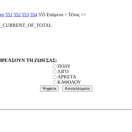
νο
551
552
553
554
555
Επόμενο
>
Τέλος
>>
E_CURRENT_OF_TOTAL
ΗΡΕΑΣΟΥΝ ΤΗ ΖΩΗ ΣΑΣ:
ΠΟΛΥ
ΛΙΓΟ
ΑΡΚΕΤΑ
ΚΑΘΟΛΟΥ