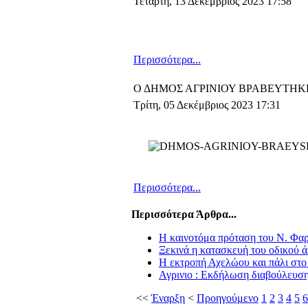
Τετάρτη, 13 Δεκέμβριος 2023 17:58
Περισσότερα...
Ο ΔΗΜΟΣ ΑΓΡΙΝΙΟΥ ΒΡΑΒΕΥΤΗΚ
Τρίτη, 05 Δεκέμβριος 2023 17:31
Περισσότερα...
Περισσότερα Άρθρα...
Η καινοτόμα πρόταση του Ν. Φα
Ξεκινά η κατασκευή του οδικού ά
Η εκτροπή Αχελώου και πάλι στο
Αγρινιο : Εκδήλωση διαβούλευση
<<
Έναρξη
<
Προηγούμενο
1
2
3
4
5
6