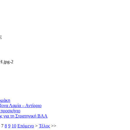
Ε
ρμάκη
ξονα Λαμία – Αντίρριο
 προσκήνιο
ς για τη Στρατηγική ΒΑΑ
7
8
9
10
Επόμενο
>
Τέλος
>>