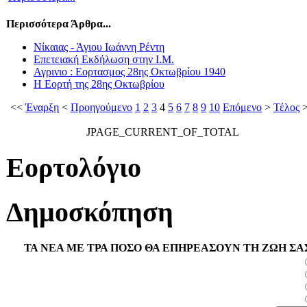
Περισσότερα Άρθρα...
Νίκαιας - Άγιου Ιωάννη Ρέντη
Επετειακή Εκδήλωση στην Ι.Μ.
Αγρινιο : Εορτασμος 28ης Οκτωβρίου 1940
Η Εορτή της 28ης Οκτωβρίου
<<
Έναρξη
<
Προηγούμενο
1
2
3
4
5
6
7
8
9
10
Επόμενο
>
Τέλος
>
JPAGE_CURRENT_OF_TOTAL
Εορτολόγιο
Δημοσκόπηση
ΤΑ ΝΕΑ ΜΕ ΤΡΑ ΠΟΣΟ ΘΑ ΕΠΗΡΕΑΣΟΥΝ ΤΗ ΖΩΗ ΣΑ