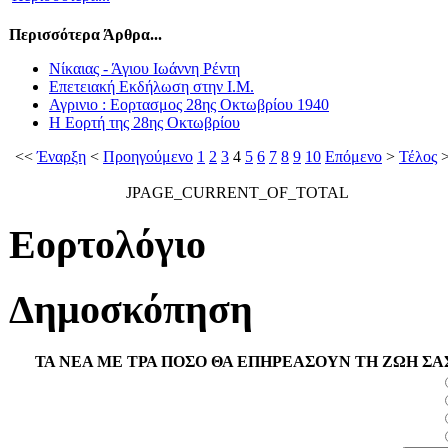
Περισσότερα Άρθρα...
Νίκαιας - Άγιου Ιωάννη Ρέντη
Επετειακή Εκδήλωση στην Ι.Μ.
Αγρινιο : Εορτασμος 28ης Οκτωβρίου 1940
Η Εορτή της 28ης Οκτωβρίου
<<
Έναρξη
<
Προηγούμενο
1
2
3
4
5
6
7
8
9
10
Επόμενο
>
Τέλος
>
JPAGE_CURRENT_OF_TOTAL
Εορτολόγιο
Δημοσκόπηση
ΤΑ ΝΕΑ ΜΕ ΤΡΑ ΠΟΣΟ ΘΑ ΕΠΗΡΕΑΣΟΥΝ ΤΗ ΖΩΗ ΣΑ