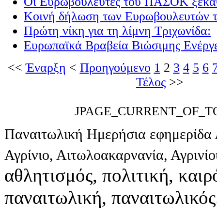
Οι Ευρωβουλευτές του ΠΑΣΟΚ ξεκαθ
Κοινή δήλωση των Ευρωβουλευτών τ
Πρώτη νίκη για τη λίμνη Τριχωνίδα:
Ευρωπαϊκά Βραβεία Βιώσιμης Ενέργε
<<
Έναρξη
<
Προηγούμενο
1
2
3
4
5
6
Τέλος
>>
JPAGE_CURRENT_OF_T
Παναιτωλική Ημερήσια εφημερίδα 
Αγρίνιο, Αιτωλοακαρνανία, Αγρινί
αθλητισμός, πολιτική, καιρό
παναιτωλική, παναιτωλικός