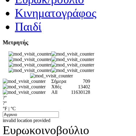
Κινηματογράφος
Παιδί
Μετρητής
Σήμερα
709
Χθές
13402
All
11630128
?°
?°
°F
|
°C
invalid location provided
Ευρωκοινοβούλιο