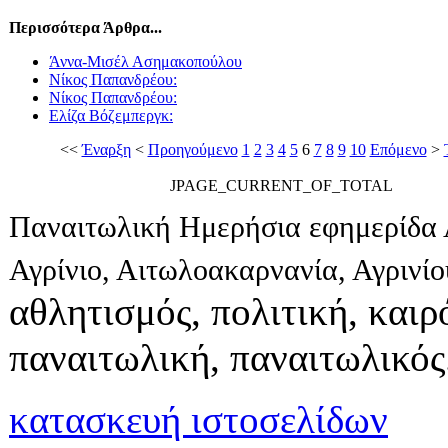
Περισσότερα Άρθρα...
Άννα-Μισέλ Ασημακοπούλου
Νίκος Παπανδρέου:
Νίκος Παπανδρέου:
Ελίζα Βόζεμπεργκ:
<<
Έναρξη
<
Προηγούμενο
1
2
3
4
5
6
7
8
9
10
Επόμενο
>
JPAGE_CURRENT_OF_TOTAL
Παναιτωλική Ημερήσια εφημερίδα 
Αγρίνιο, Αιτωλοακαρνανία, Αγρινί
αθλητισμός, πολιτική, καιρό
παναιτωλική, παναιτωλικός
κατασκευή ιστοσελίδων