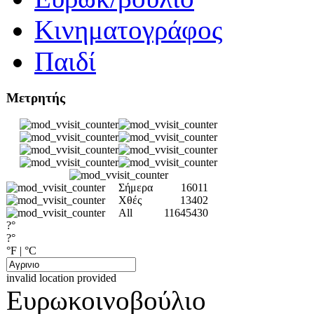
Κινηματογράφος
Παιδί
Μετρητής
Σήμερα
16011
Χθές
13402
All
11645430
?°
?°
°F
|
°C
invalid location provided
Ευρωκοινοβούλιο