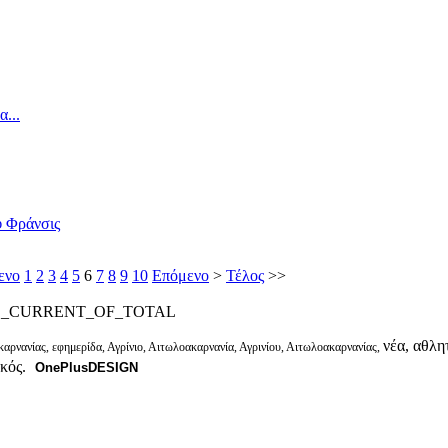
...
 Φράνσις
ενο
1
2
3
4
5
6
7
8
9
10
Επόμενο
>
Τέλος
>>
E_CURRENT_OF_TOTAL
νέα, αθλητ
αρνανίας, εφημερίδα, Αγρίνιο, Αιτωλοακαρνανία, Αγρινίου, Αιτωλοακαρνανίας,
ικός.
OnePlusDESIGN