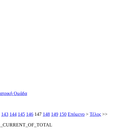
εατρική Ομάδα
143
144
145
146
147
148
149
150
Επόμενο
>
Τέλος
>>
E_CURRENT_OF_TOTAL