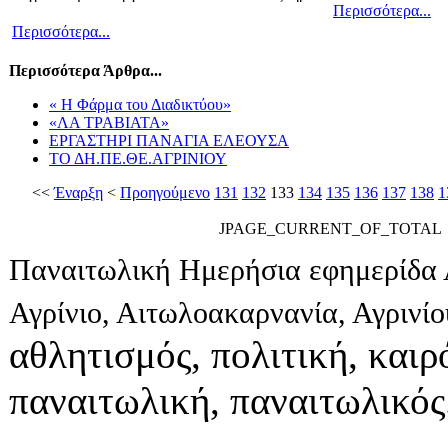
Περισσότερα...
Περισσότερα...
Περισσότερα Άρθρα...
« Η Φάρμα του Διαδικτύου»
«ΛΑ ΤΡΑΒΙΑΤΑ»
ΕΡΓΑΣΤΗΡΙ ΠΑΝΑΓΙΑ ΕΛΕΟΥΣΑ
ΤΟ ΔΗ.ΠΕ.ΘΕ.ΑΓΡΙΝΙΟΥ
<<
Έναρξη
<
Προηγούμενο
131
132
133
134
135
136
137
138
1
JPAGE_CURRENT_OF_TOTAL
Παναιτωλική Ημερήσια εφημερίδα 
Αγρίνιο, Αιτωλοακαρνανία, Αγρινί
αθλητισμός, πολιτική, καιρό
παναιτωλική, παναιτωλικός