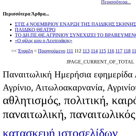
Περισσότερα...
Περισσότερα Άρθρα...
ΣΤΙΣ 4 ΝΟΕΜΒΡΙΟΥ ΕΝΑΡΞΗ ΤΗΣ ΠΑΙΔΙΚΗΣ ΣΚΗΝΗΣ
ΠΑΙΔΙΚΟ ΘΕΑΤΡΟ
ΤΟ ΔΗ.ΠΕ.ΘΕ.ΑΓΡΙΝΙΟΥ ΣΥΝΕΧΙΖΕΙ ΤΟ ΒΡΑΒΕΥΜ
«Ο φίλος μου ο Λευτεράκης»
<<
Έναρξη
<
Προηγούμενο
111
112
113
114
115
116
117
118
1
JPAGE_CURRENT_OF_TOTAL
Παναιτωλική Ημερήσια εφημερίδα 
Αγρίνιο, Αιτωλοακαρνανία, Αγρινί
αθλητισμός, πολιτική, καιρό
παναιτωλική, παναιτωλικός
κατασκευή ιστοσελίδων