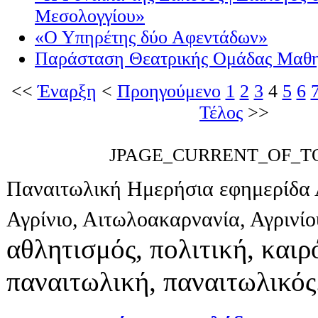
Μεσολογγίου»
«Ο Υπηρέτης δύο Αφεντάδων»
Παράσταση Θεατρικής Ομάδας Μαθ
<<
Έναρξη
<
Προηγούμενο
1
2
3
4
5
6
Τέλος
>>
JPAGE_CURRENT_OF_T
Παναιτωλική Ημερήσια εφημερίδα 
Αγρίνιο, Αιτωλοακαρνανία, Αγρινί
αθλητισμός, πολιτική, καιρό
παναιτωλική, παναιτωλικός