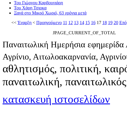
Του Γιώργου Καρβουνιάρη
Του Χάρη Τσιοκα
Ξανά στο Μικρό Χωριό, 63 χρόνια μετά
<<
Έναρξη
<
Προηγούμενο
11
12
13
14
15
16
17
18
19
20
Επό
JPAGE_CURRENT_OF_TOTAL
Παναιτωλική Ημερήσια εφημερίδα 
Αγρίνιο, Αιτωλοακαρνανία, Αγρινί
αθλητισμός, πολιτική, καιρό
παναιτωλική, παναιτωλικός
κατασκευή ιστοσελίδων