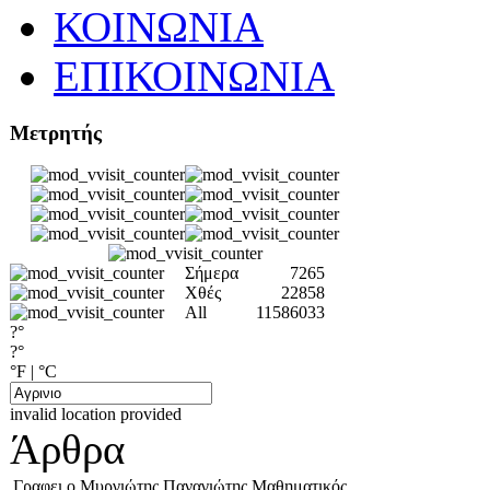
ΚΟΙΝΩΝΙΑ
ΕΠΙΚΟΙΝΩΝΙΑ
Μετρητής
Σήμερα
7265
Χθές
22858
All
11586033
?°
?°
°F
|
°C
invalid location provided
Άρθρα
Γραφει ο Μυργιώτης Παναγιώτης Μαθηματικός