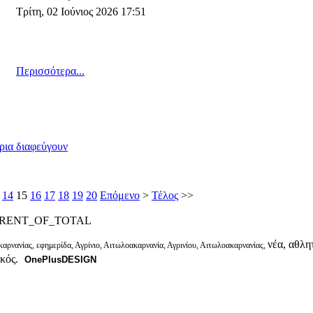
Τρίτη, 02 Ιούνιος 2026 17:51
Περισσότερα...
ια διαφεύγουν
14
15
16
17
18
19
20
Επόμενο
>
Τέλος
>>
RENT_OF_TOTAL
νέα, αθλητ
αρνανίας, εφημερίδα, Αγρίνιο, Αιτωλοακαρνανία, Αγρινίου, Αιτωλοακαρνανίας,
ικός.
OnePlusDESIGN