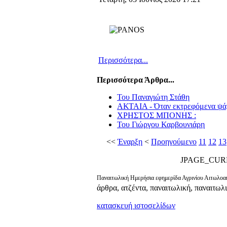
Περισσότερα...
Περισσότερα Άρθρα...
Του Παναγιώτη Στάθη
ΑΚΤΑΙΑ - Όταν εκτρεφόμενα ψάρ
ΧΡΗΣΤΟΣ ΜΠΟΝΗΣ :
Του Γιώργου Καρβουνιάρη
<<
Έναρξη
<
Προηγούμενο
11
12
13
JPAGE_CUR
Παναιτωλική Ημερήσια εφημερίδα Αγρινίου Αιτωλοακ
άρθρα, ατζέντα, παναιτωλική, παναιτωλ
κατασκευή ιστοσελίδων