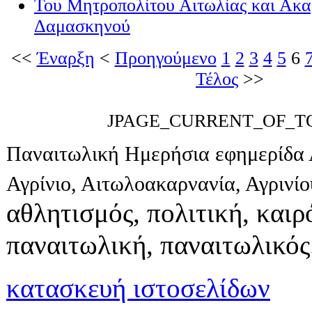
Του Μητροπολίτου Αιτωλίας και Ακα
Δαμασκηνού
<<
Έναρξη
<
Προηγούμενο
1
2
3
4
5
6
Τέλος
>>
JPAGE_CURRENT_OF_T
Παναιτωλική Ημερήσια εφημερίδα 
Αγρίνιο, Αιτωλοακαρνανία, Αγρινί
αθλητισμός, πολιτική, καιρό
παναιτωλική, παναιτωλικός
κατασκευή ιστοσελίδων