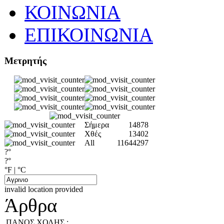
ΚΟΙΝΩΝΙΑ
ΕΠΙΚΟΙΝΩΝΙΑ
Μετρητής
Σήμερα
14878
Χθές
13402
All
11644297
?°
?°
°F
|
°C
invalid location provided
Άρθρα
ΠΑΝΟΣ ΧΟΛΗΣ :