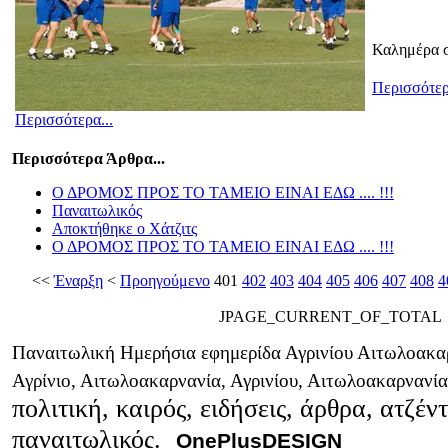
Καλημέρα σ
Περισσότερ
Περισσότερα...
Περισσότερα Άρθρα...
Ο ΔΡΟΜΟΣ ΠΡΟΣ ΤΟ ΤΑΜΕΙΟ ΕΙΝΑΙ ΕΔΩ .... !!!
Παναιτωλικός
Αποκτήθηκε ο Χάτζιτς
Ο ΔΡΟΜΟΣ ΠΡΟΣ ΤΟ ΤΑΜΕΙΟ ΕΙΝΑΙ ΕΔΩ .... !!!
<<
Έναρξη
<
Προηγούμενο
401
402
403
404
405
406
407
408
4
JPAGE_CURRENT_OF_TOTAL
Παναιτωλική Ημερήσια εφημερίδα Αγρινίου Αιτωλοακαρ
Αγρίνιο, Αιτωλοακαρνανία, Αγρινίου, Αιτωλοακαρνανί
πολιτική, καιρός, ειδήσεις, άρθρα, ατζέν
παναιτωλικός.
OnePlusDESIGN