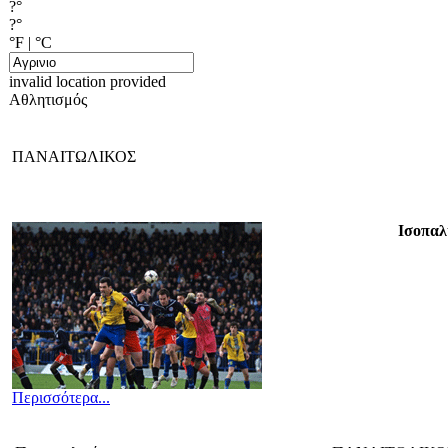
?°
?°
°F
|
°C
invalid location provided
Αθλητισμός
ΠΑΝΑΙΤΩΛΙΚΟΣ
Ισοπαλ
Περισσότερα...