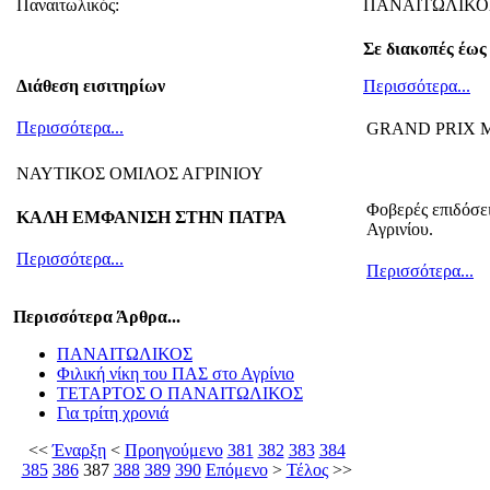
Παναιτωλικός:
ΠΑΝΑΙΤΩΛΙΚΟ
Σε διακοπές έως
Διάθεση εισιτηρίων
Περισσότερα...
Περισσότερα...
GRAND PRIX ME
ΝΑΥΤΙΚΟΣ ΟΜΙΛΟΣ ΑΓΡΙΝΙΟΥ
Φοβερές επιδόσε
ΚΑΛΗ ΕΜΦΑΝΙΣΗ ΣΤΗΝ ΠΑΤΡΑ
Αγρινίου.
Περισσότερα...
Περισσότερα...
Περισσότερα Άρθρα...
ΠΑΝΑΙΤΩΛΙΚΟΣ
Φιλική νίκη του ΠΑΣ στο Αγρίνιο
ΤΕΤΑΡΤΟΣ Ο ΠΑΝΑΙΤΩΛΙΚΟΣ
Για τρίτη χρονιά
<<
Έναρξη
<
Προηγούμενο
381
382
383
384
385
386
387
388
389
390
Επόμενο
>
Τέλος
>>