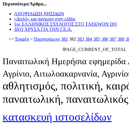
Περισσότερα Άρθρα...
ΑΠΟΨΙΛΩΣΗ ΝΗΣΙΔΩΝ
«Διπλό» και παγίωση στην εξάδα
1ος ΕΛΛΗΝΙΚΟΣ ΣΥΛΛΟΓΟΣ ΣΤΟ TAEKWON DO
ΔΥΟ ΧΡΥΣΑ ΓΙΑ ΤΗΝ Γ.Ε.Α.
<<
Έναρξη
<
Προηγούμενο
381
382
383
384
385
386
387
388
3
JPAGE_CURRENT_OF_TOTAL
Παναιτωλική Ημερήσια εφημερίδα 
Αγρίνιο, Αιτωλοακαρνανία, Αγρινί
αθλητισμός, πολιτική, καιρό
παναιτωλική, παναιτωλικός
κατασκευή ιστοσελίδων