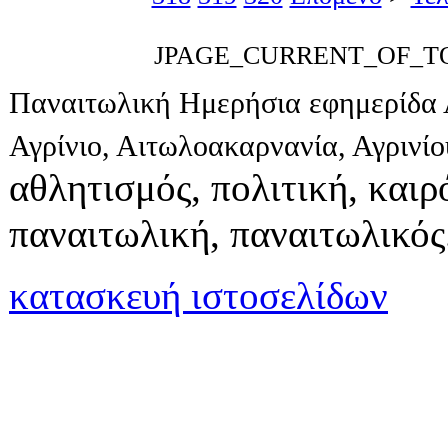
JPAGE_CURRENT_OF_T
Παναιτωλική Ημερήσια εφημερίδα 
Αγρίνιο, Αιτωλοακαρνανία, Αγρινί
αθλητισμός, πολιτική, καιρό
παναιτωλική, παναιτωλικός
κατασκευή ιστοσελίδων