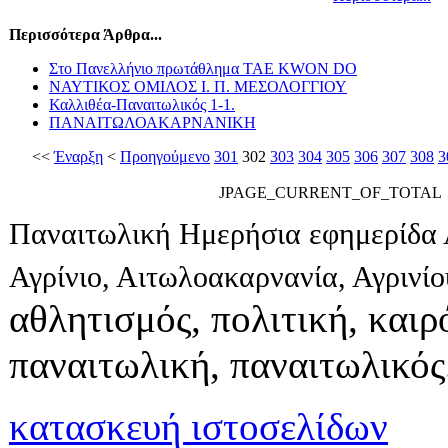
Περισσότερα Άρθρα...
Στο Πανελλήνιο πρωτάθλημα TAE KWON DO
ΝΑΥΤΙΚΟΣ ΟΜΙΛΟΣ Ι. Π. ΜΕΣΟΛΟΓΓΙΟΥ
Καλλιθέα-Παναιτωλικός 1-1.
ΠΑΝΑΙΤΩΛΟΑΚΑΡΝΑΝΙΚΗ
<<
Έναρξη
<
Προηγούμενο
301
302
303
304
305
306
307
308
3
JPAGE_CURRENT_OF_TOTAL
Παναιτωλική Ημερήσια εφημερίδα 
Αγρίνιο, Αιτωλοακαρνανία, Αγρινί
αθλητισμός, πολιτική, καιρό
παναιτωλική, παναιτωλικός
κατασκευή ιστοσελίδων