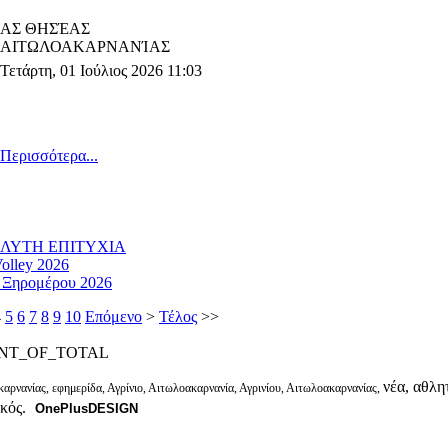
ΑΣ ΘΗΣΈΑΣ
ΑΙΤΩΛΟΑΚΑΡΝΑΝΊΑΣ
Τετάρτη, 01 Ιούλιος 2026 11:03
Περισσότερα...
ΛΥΤΗ ΕΠΙΤΥΧΙΑ
olley 2026
 Ξηρομέρου 2026
4
5
6
7
8
9
10
Επόμενο
>
Τέλος
>>
NT_OF_TOTAL
νέα, αθλητ
αρνανίας, εφημερίδα, Αγρίνιο, Αιτωλοακαρνανία, Αγρινίου, Αιτωλοακαρνανίας,
ικός.
OnePlusDESIGN