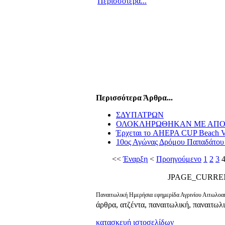
Περισσότερα...
Περισσότερα Άρθρα...
ΣΔΥΠΑΤΡΩΝ
ΟΛΟΚΛΗΡΩΘΗΚΑΝ ΜΕ ΑΠΟ
Έρχεται το AHEPA CUP Beach V
10ος Αγώνας Δρόμου Παπαδάτου
<<
Έναρξη
<
Προηγούμενο
1
2
3
JPAGE_CURRE
Παναιτωλική Ημερήσια εφημερίδα Αγρινίου Αιτωλοακ
άρθρα, ατζέντα, παναιτωλική, παναιτωλ
κατασκευή ιστοσελίδων