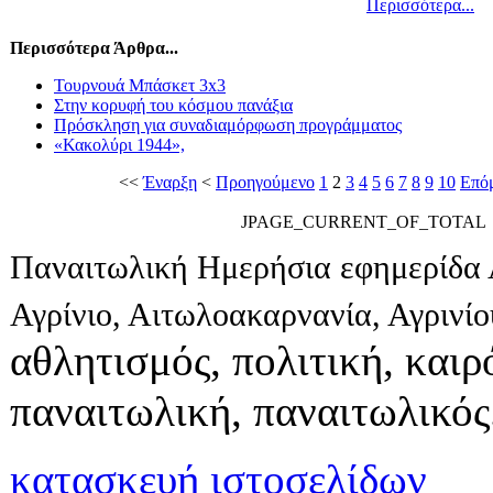
Περισσότερα...
Περισσότερα Άρθρα...
Τουρνουά Μπάσκετ 3x3
Στην κορυφή του κόσμου πανάξια
Πρόσκληση για συναδιαμόρφωση προγράμματος
«Κακολύρι 1944»,
<<
Έναρξη
<
Προηγούμενο
1
2
3
4
5
6
7
8
9
10
Επό
JPAGE_CURRENT_OF_TOTAL
Παναιτωλική Ημερήσια εφημερίδα 
Αγρίνιο, Αιτωλοακαρνανία, Αγρινί
αθλητισμός, πολιτική, καιρό
παναιτωλική, παναιτωλικός
κατασκευή ιστοσελίδων