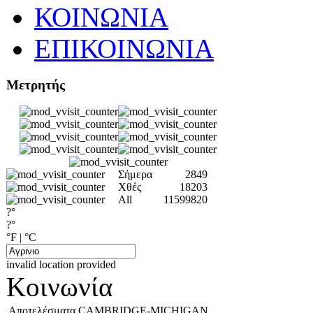
ΚΟΙΝΩΝΙΑ
ΕΠΙΚΟΙΝΩΝΙΑ
Μετρητής
Σήμερα
2849
Χθές
18203
All
11599820
?°
?°
°F
|
°C
invalid location provided
Κοινωνία
Αποτελέσματα CAMBRIDGE-MICHIGAN