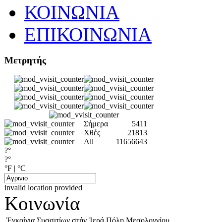
ΚΟΙΝΩΝΙΑ
ΕΠΙΚΟΙΝΩΝΙΑ
Μετρητής
Σήμερα
5411
Χθές
21813
All
11656643
?°
?°
°F
|
°C
invalid location provided
Κοινωνία
Ἐγκαίνια Συσσιτίων στήν Ἱερά Πόλη Μεσολογγίου