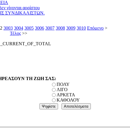
ΕΙΑ
εν γίνονται αορίστου
ΙΣ ΣΥΝΔΙΚΑΛΙΣΤΩΝ.
2
3003
3004
3005
3006
3007
3008
3009
3010
Επόμενο
>
Τέλος
>>
E_CURRENT_OF_TOTAL
ΗΡΕΑΣΟΥΝ ΤΗ ΖΩΗ ΣΑΣ:
ΠΟΛΥ
ΛΙΓΟ
ΑΡΚΕΤΑ
ΚΑΘΟΛΟΥ