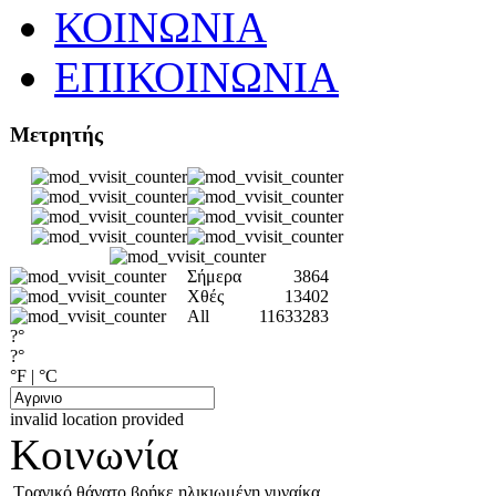
ΚΟΙΝΩΝΙΑ
ΕΠΙΚΟΙΝΩΝΙΑ
Μετρητής
Σήμερα
3864
Χθές
13402
All
11633283
?°
?°
°F
|
°C
invalid location provided
Κοινωνία
Τραγικό θάνατο βρήκε ηλικιωμένη γυναίκα