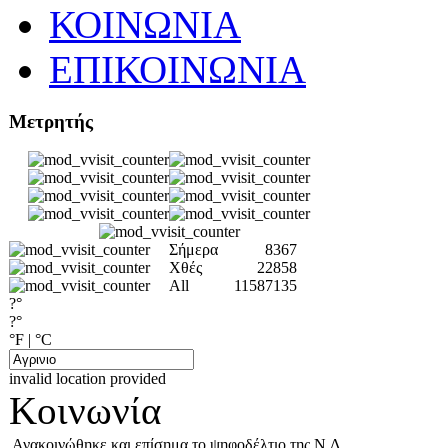
ΚΟΙΝΩΝΙΑ
ΕΠΙΚΟΙΝΩΝΙΑ
Μετρητής
Σήμερα
8367
Χθές
22858
All
11587135
?°
?°
°F
|
°C
invalid location provided
Κοινωνία
Ανακοινώθηκε και επίσημα το ψηφοδέλτιο της Ν.Δ.