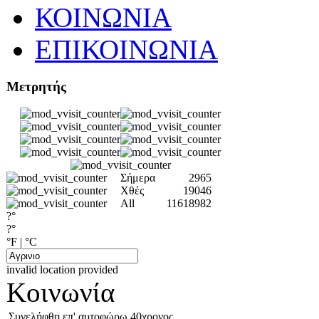
ΚΟΙΝΩΝΙΑ
ΕΠΙΚΟΙΝΩΝΙΑ
Μετρητής
Σήμερα
2965
Χθές
19046
All
11618982
?°
?°
°F
|
°C
invalid location provided
Κοινωνία
Συνελήφθη επ' αυτοφώρω 40χρονος