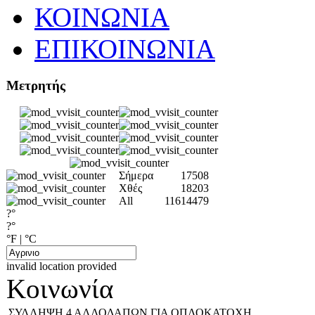
ΚΟΙΝΩΝΙΑ
ΕΠΙΚΟΙΝΩΝΙΑ
Μετρητής
Σήμερα
17508
Χθές
18203
All
11614479
?°
?°
°F
|
°C
invalid location provided
Κοινωνία
ΣΥΛΛΗΨΗ 4 ΑΛΛΟΔΑΠΩΝ ΓΙΑ ΟΠΛΟΚΑΤΟΧΗ