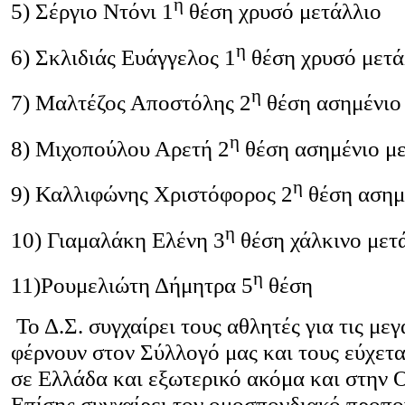
η
5) Σέργιο Ντόνι 1
θέση χρυσό μετάλλιο
η
6) Σκλιδιάς Ευάγγελος 1
θέση χρυσό μετά
η
7) Μαλτέζος Αποστόλης 2
θέση ασημένιο
η
8) Μιχοπούλου Αρετή 2
θέση ασημένιο μ
η
9) Καλλιφώνης Χριστόφορος 2
θέση ασημ
η
10) Γιαμαλάκη Ελένη 3
θέση χάλκινο μετ
η
11)Ρουμελιώτη Δήμητρα 5
θέση
Το Δ.Σ. συγχαίρει τους αθλητές για τις μεγ
φέρνουν στον Σύλλογό μας και τους εύχετα
σε Ελλάδα και εξωτερικό ακόμα και στην 
Επίσης συγχαίρει τον ομοσπονδιακό προπ