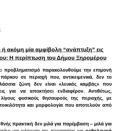
Σ
 ή ακόμη μία αμφίβολη “ανάπτυξη” εις
του; Η περίπτωση του Δήμου Ξηρομέρου
γο
προβληματισμό παρακολουθούμε την επιμονή
 πάρκου σε περιοχή που, αντικειμενικά, δεν το
λάσσια ζώνη δεν είναι «λευκός καμβάς» που
εις για να αποκτήσει ενδιαφέρον. Αντιθέτως,
λίγους φυσικούς θησαυρούς της περιοχής, με
ιοποικιλότητα και μορφολογία που αποτελούν από
εθνής πρακτική δεν μιλά για παρέμβαση – μιλά για
ζητάμε για ενίσχυση της προστασίας και
ορθολογική