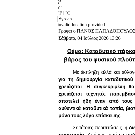
?°
?°
°F
|
°C
invalid location provided
Γραφει ο ΠΑΝΟΣ ΠΑΠΑΔΟΠΟΥΛΟ
Σάββατο, 04 Ιούλιος 2026 13:26
Θέμα: Καταδυτικό πάρκο
βάρος του φυσικού πλού
Με έκπληξη αλλά και εύλο
για τη δημιουργία καταδυτικού
χρειάζεται
.
Η συγκεκριμένη θα
χρειάζεται τεχνητές παρεμβάσ
αποτελεί ήδη έναν από τους 
αυθεντικά καταδυτικά τοπία, β
μόνα τους λόγο επίσκεψης.
Σε τέτοιες περιπτώσεις,
η δι
προστασία
. Κι όμως, αντί να συ