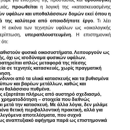
μιάς,
προωθείται
η λογική της «κατασκευασμένης
ών υφάλων και υποθαλάσσιων δομών εκεί όπου η
ιά της καλύτερα από οποιοδήποτε έργο
. Τι λέει
Η εικόνα των τεχνητών υφάλων ως «οικολογικής
περίπτωση,
υπεραπλουστευμένη
. Η επιστημονική
ότι:
καθιστούν φυσικά οικοσυστήματα. Λειτουργούν ως
ής, όχι ως ισοδύναμα φυσικών υφάλων.
ρατηρείται απλώς μεταφορά της πίεσης
ία σε τεχνητές κατασκευές, χωρίς πραγματική
ρηση.
δυνοι από τα υλικά κατασκευής και τα βυθισμένα
ρύπων και βαρέων μετάλλων, καθώς και
ου θαλάσσιου πυθμένα.
ους εξαρτάται πλήρως από αυστηρό σχεδιασμό,
 χρηματοδότηση – στοιχεία που διεθνώς
ι μετά την κατασκευή. Με άλλα λόγια, δεν μιλάμε
μένα θετική περιβαλλοντική πρακτική, αλλά για
φιλεγόμενα αποτελέσματα, που συχνά
ως αναπτυξιακό αφήγημα παρά ως επιστημονικά