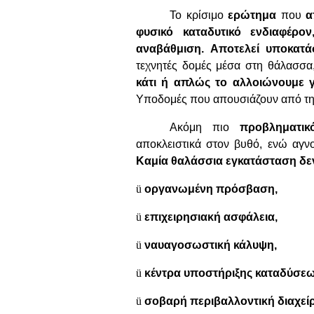
Το κρίσιμο
ερώτημα
που
α
φυσικό καταδυτικό ενδιαφέρο
αναβάθμιση. Αποτελεί υποκατ
τεχνητές δομές μέσα στη θάλασσα,
κάτι ή απλώς το αλλοιώνουμε γ
Υποδομές που απουσιάζουν από τη
Ακόμη πιο
προβληματικ
αποκλειστικά στον βυθό, ενώ αγ
Καμία θαλάσσια εγκατάσταση δεν
ü
οργανωμένη πρόσβαση,
ü
επιχειρησιακή ασφάλεια,
ü
ναυαγοσωστική κάλυψη,
ü
κέντρα υποστήριξης καταδύσεω
ü
σοβαρή περιβαλλοντική διαχεί