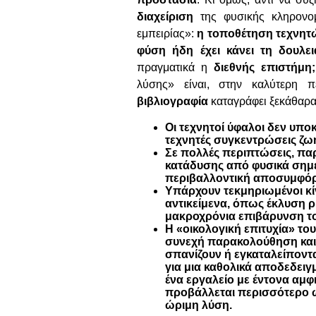
διαχείριση
της φυσικής κληρονο
εμπειρίας»:
η τοποθέτηση τεχνητ
φύση ήδη έχει κάνει τη δουλε
πραγματικά η
διεθνής επιστήμη;
λύσης» είναι, στην καλύτερη 
βιβλιογραφία
καταγράφει ξεκάθαρα 
Οι τεχνητοί ύφαλοι δεν υπο
τεχνητές συγκεντρώσεις ζω
Σε πολλές περιπτώσεις, πα
κατάδυσης από φυσικά σημε
περιβαλλοντική αποσυμφό
Υπάρχουν τεκμηριωμένοι κίν
αντικείμενα, όπως έκλυση 
μακροχρόνια επιβάρυνση τ
Η «οικολογική επιτυχία» τ
συνεχή παρακολούθηση και
σπανίζουν ή εγκαταλείποντα
για μια καθολικά αποδεδειγ
ένα εργαλείο με έντονα αμ
προβάλλεται περισσότερο 
ώριμη λύση.