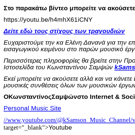
Στο παρακάτω βίντεο μπορείτε να ακούσετ
https
://
youtu
.
be
/
h
4
mhX
61
iCNY
Δείτε εδώ τους στίχους των τραγουδιών
Ευχαριστούμε την κα Ελένη Δανανά για την επ
εισαγωγικού κειμένου στο παρών μουσικό έργ
Περισσότερες πληροφορίες θα βρείτε στην Π
Ιστοσελίδα του Κωνσταντίνου Σαμψών
kSams
Εκεί μπορείτε να ακούσετε αλλά και να κάνετε
μουσικές συνθέσεις όλων των μουσικών έργων 
ΟΚωνσταντίνοςΣαμψώνστ
o Internet & Soc
Personal Music Site
//www.youtube.com/@kSamson_Music_Channel/v
target="_blank">
Youtube