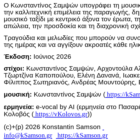
Ο Κωνσταντίνος Σαμψών υπογράφει τη μουσικ
την καλλιτεχνική επιμέλεια της παραγωγής, δ
μουσικό ταξίδι με κεντρικό άξονα τον έρωτα, τ
απώλεια, την προσδοκία και τη διαχρονική σ
Τραγούδια και μελωδίες που μπορούν να συν
της ημέρας και να αγγίξουν ακροατές κάθε ηλικ
Έκδοση:
Ιούνιος 2026
στίχοι:
Κωνσταντίνος Σαμψών, Αρχοντούλα Α
Τζωρτζίνα Καποπούλου, Ελένη Δανανά, Ιωακε
Φίλιππος Σωτηριανός, Ανδρέας Μουντούρης,
μουσική:
Κωνσταντίνος Σαμψών (
https://kSa
ερμηνεία:
e-vocal by AI (ερμηνεία στο Πασαρ
Κολοβός (
https://vKolovos.gr
))
(c)+(p) 2026 Konstantin Samson
info@kSamson.gr
https://kSamson.gr