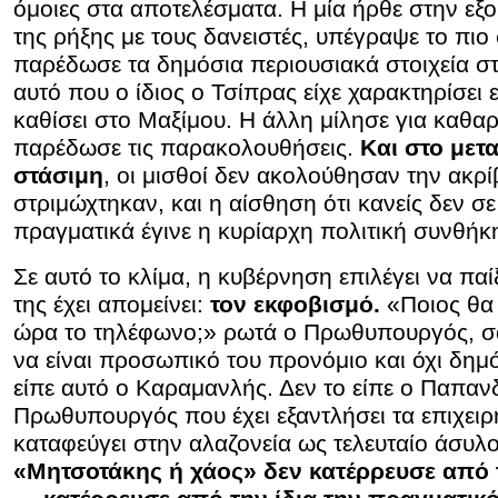
όμοιες στα αποτελέσματα. Η μία ήρθε στην εξ
της ρήξης με τους δανειστές, υπέγραψε το πιο
παρέδωσε τα δημόσια περιουσιακά στοιχεία σ
αυτό που ο ίδιος ο Τσίπρας είχε χαρακτηρίσει
καθίσει στο Μαξίμου. Η άλλη μίλησε για καθαρ
παρέδωσε τις παρακολουθήσεις.
Και στο μετα
στάσιμη
, οι μισθοί δεν ακολούθησαν την ακρί
στριμώχτηκαν, και η αίσθηση ότι κανείς δεν 
πραγματικά έγινε η κυρίαρχη πολιτική συνθήκ
Σε αυτό το κλίμα, η κυβέρνηση επιλέγει να παί
της έχει απομείνει:
τον εκφοβισμό.
«Ποιος θα 
ώρα το τηλέφωνο;» ρωτά ο Πρωθυπουργός, σ
να είναι προσωπικό του προνόμιο και όχι δημό
είπε αυτό ο Καραμανλής. Δεν το είπε ο Παπανδ
Πρωθυπουργός που έχει εξαντλήσει τα επιχειρ
καταφεύγει στην αλαζονεία ως τελευταίο άσυλ
«Μητσοτάκης ή χάος» δεν κατέρρευσε από 