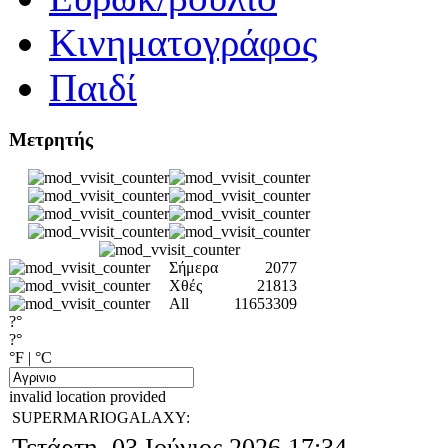
Κινηματογράφος
Παιδί
Μετρητής
Σήμερα
2077
Χθές
21813
All
11653309
?°
?°
°F
|
°C
invalid location provided
SUPERMARIOGALAXY:
Τετάρτη, 03 Ιούνιος 2026 17:34