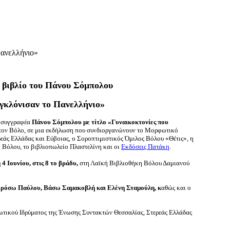
Πανελλήνιο»
ο βιβλίο του Πάνου Σόμπολου
υγκλόνισαν το Πανελλήνιο»
ι συγγραφέα
Πάνου Σόμπολου
με τίτλο «Γυναικοκτονίες που
τον Βόλο, σε μια εκδήλωση που συνδιοργανώνουν το Μορφωτικό
εάς Ελλάδας και Εύβοιας, ο Σοροπτιμιστικός Όμιλος Βόλου «Θέτις», η
Βόλου, το βιβλιοπωλείο Πλαστελίνη και οι
Εκδόσεις Πατάκη
.
4 Ιουνίου, στις 8 το βράδυ,
στη
Λαϊκή Βιβλιοθήκη Βόλου Δαμιανού
ρόσω Παύλου
,
Βάσω Σαμακοβλή
και
Ελένη Σταμούλη
, κ
αθώς και ο
ωτικού Ιδρύματος της Ένωσης Συντακτών Θεσσαλίας, Στερεάς Ελλάδας