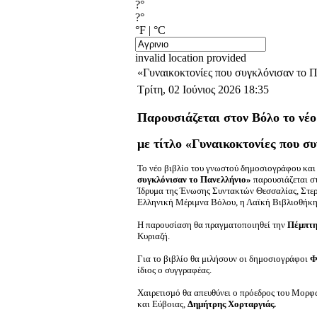
?°
?°
°F
|
°C
invalid location provided
«Γυναικοκτονίες που συγκλόνισαν το 
Τρίτη, 02 Ιούνιος 2026 18:35
Παρουσιάζεται στον Βόλο το νέ
με τίτλο «Γυναικοκτονίες που σ
Το νέο βιβλίο του γνωστού δημοσιογράφου κα
συγκλόνισαν το Πανελλήνιο»
παρουσιάζεται σ
Ίδρυμα της Ένωσης Συντακτών Θεσσαλίας, Στερ
Ελληνική Μέριμνα Βόλου, η Λαϊκή Βιβλιοθήκη 
Η παρουσίαση θα πραγματοποιηθεί την
Πέμπτη 
Κυριαζή
.
Για το βιβλίο θα μιλήσουν οι δημοσιογράφοι
Φ
ίδιος ο συγγραφέας.
Χαιρετισμό θα απευθύνει ο πρόεδρος του Μορφ
και Εύβοιας,
Δημήτρης Χορταργιάς
.