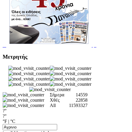
Μετρητής
Σήμερα
14559
Χθές
22858
All
11593327
?°
?°
°F
|
°C