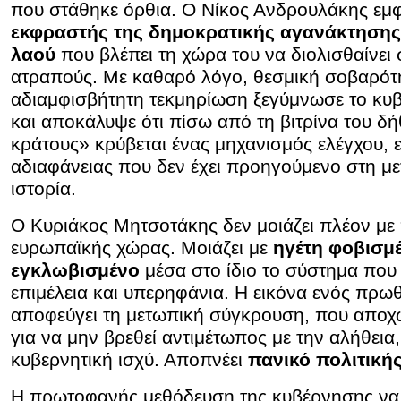
που στάθηκε όρθια. Ο Νίκος Ανδρουλάκης εμ
εκφραστής της δημοκρατικής αγανάκτησης
λαού
που βλέπει τη χώρα του να διολισθαίνει 
ατραπούς. Με καθαρό λόγο, θεσμική σοβαρότη
αδιαμφισβήτητη τεκμηρίωση ξεγύμνωσε το κυ
και αποκάλυψε ότι πίσω από τη βιτρίνα του δή
κράτους» κρύβεται ένας μηχανισμός ελέγχου, 
αδιαφάνειας που δεν έχει προηγούμενο στη με
ιστορία.
Ο Κυριάκος Μητσοτάκης δεν μοιάζει πλέον μ
ευρωπαϊκής χώρας. Μοιάζει με
ηγέτη φοβισμ
εγκλωβισμένο
μέσα στο ίδιο το σύστημα που ο
επιμέλεια και υπερηφάνια. Η εικόνα ενός πρ
αποφεύγει τη μετωπική σύγκρουση, που αποχ
για να μην βρεθεί αντιμέτωπος με την αλήθεια
κυβερνητική ισχύ. Αποπνέει
πανικό πολιτική
Η πρωτοφανής μεθόδευση της κυβέρνησης να 