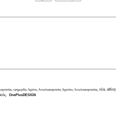
νέα, αθλητ
αρνανίας, εφημερίδα, Αγρίνιο, Αιτωλοακαρνανία, Αγρινίου, Αιτωλοακαρνανίας,
ικός.
OnePlusDESIGN