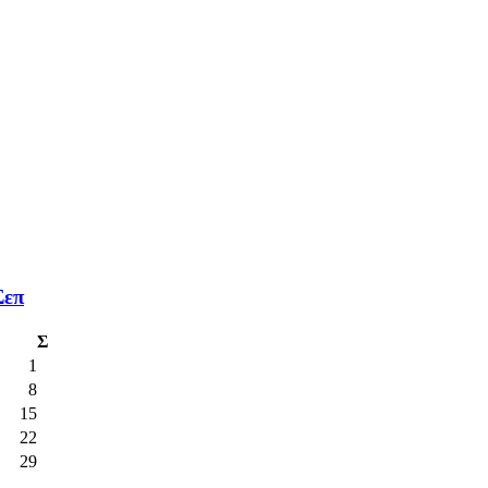
Σεπ
Σ
1
8
15
22
29