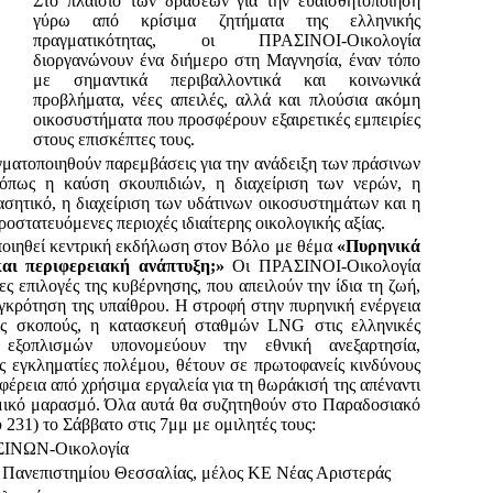
Στο πλαίσιο των δράσεων για την ευαισθητοποίηση
γύρω από κρίσιμα ζητήματα της ελληνικής
πραγματικότητας, οι ΠΡΑΣΙΝΟΙ-Οικολογία
διοργανώνουν ένα διήμερο στη Μαγνησία, έναν τόπο
με σημαντικά περιβαλλοντικά και κοινωνικά
προβλήματα, νέες απειλές, αλλά και πλούσια ακόμη
οικοσυστήματα που
προσφέρουν
εξαιρετικές εμπειρίες
στους επισκέπτες τους.
γματοποιηθούν παρεμβάσεις για την ανάδειξη των πράσινων
όπως η καύση σκουπιδιών, η διαχείριση των νερών, η
ητικό, η διαχείριση των υδάτινων οικοσυστημάτων και η
τατευόμενες περιοχές ιδιαίτερης οικολογικής αξίας.
ποιηθεί κεντρική εκδήλωση στον Βόλο με θέμα
«Πυρηνικά
αι περιφερειακή ανάπτυξη;»
Οι ΠΡΑΣΙΝΟΙ-Οικολογία
έες επιλογές της κυβέρνησης, που απειλούν την ίδια τη ζωή,
υγκρότηση της υπαίθρου. Η στροφή στην πυρηνική ενέργεια
ούς σκοπούς, η κατασκευή σταθμών LNG στις ελληνικές
εξοπλισμών υπονομεύουν την εθνική ανεξαρτησία,
 εγκληματίες πολέμου, θέτουν σε πρωτοφανείς κινδύνους
φέρεια από χρήσιμα εργαλεία για τη θωράκισή της απέναντι
ομικό μαρασμό. Όλα αυτά θα συζητηθούν στο Παραδοσιακό
31) το Σάββατο στις 7μμ με ομιλητές τους:
ΣΙΝΩΝ-Οικολογία
 Πανεπιστημίου Θεσσαλίας, μέλος ΚΕ Νέας Αριστεράς