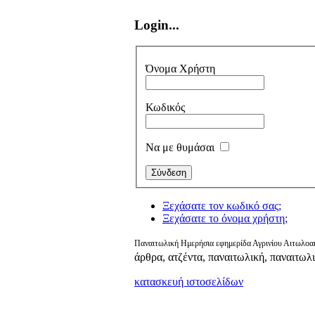
Login...
Όνομα Χρήστη
Κωδικός
Να με θυμάσαι
Ξεχάσατε τον κωδικό σας;
Ξεχάσατε το όνομα χρήστη;
Παναιτωλική Ημερήσια εφημερίδα Αγρινίου Αιτωλοακ
άρθρα, ατζέντα, παναιτωλική, παναιτωλ
κατασκευή ιστοσελίδων