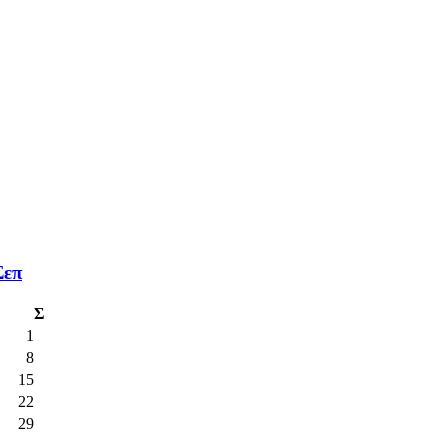
Σεπ
Σ
1
8
15
22
29