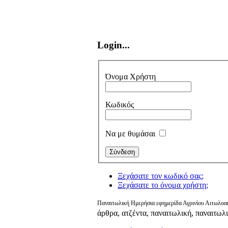
Login...
Όνομα Χρήστη
Κωδικός
Να με θυμάσαι
Ξεχάσατε τον κωδικό σας;
Ξεχάσατε το όνομα χρήστη;
Παναιτωλική Ημερήσια εφημερίδα Αγρινίου Αιτωλοακ
άρθρα, ατζέντα, παναιτωλική, παναιτωλ