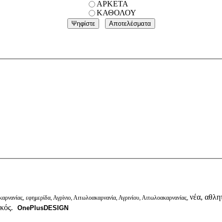
ΑΡΚΕΤΑ
ΚΑΘΟΛΟΥ
νέα, αθλητ
αρνανίας, εφημερίδα, Αγρίνιο, Αιτωλοακαρνανία, Αγρινίου, Αιτωλοακαρνανίας,
ικός.
OnePlusDESIGN