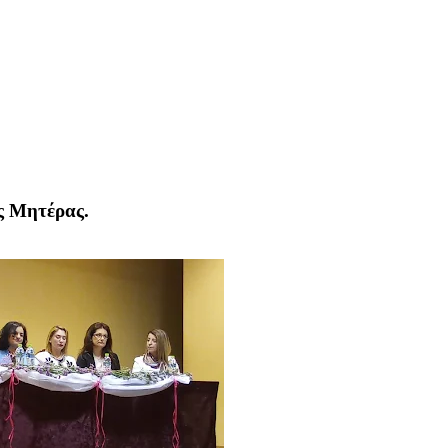
ς Μητέρας.