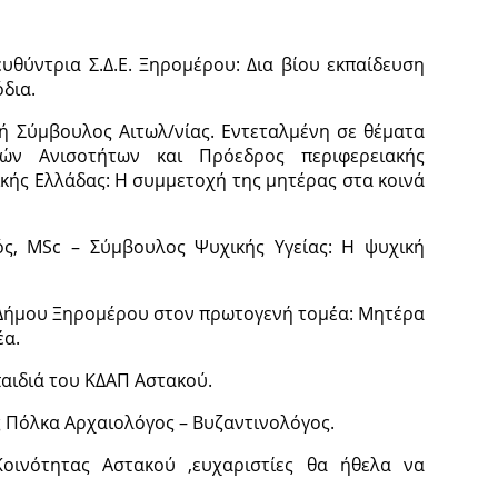
ευθύντρια Σ.Δ.Ε. Ξηρομέρου: Δια βίου εκπαίδευση
όδια.
ή Σύμβουλος Αιτωλ/νίας. Εντεταλμένη σε θέματα
κών Ανισοτήτων και Πρόεδρος περιφερειακής
κής Ελλάδας: Η συμμετοχή της μητέρας στα κοινά
ός, ΜSc – Σύμβουλος Ψυχικής Υγείας: Η ψυχική
 Δήμου Ξηρομέρου στον πρωτογενή τομέα: Μητέρα
έα.
παιδιά του ΚΔΑΠ Αστακού.
ς Πόλκα Αρχαιολόγος – Βυζαντινολόγος.
οινότητας Αστακού ,ευχαριστίες θα ήθελα να