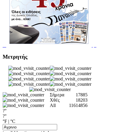
Μετρητής
Σήμερα
17885
Χθές
18203
All
11614856
?°
?°
°F
|
°C