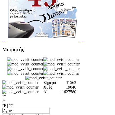
Μετρητής
Σήμερα
11563
Χθές
19046
All
11627580
?°
?°
°F
|
°C