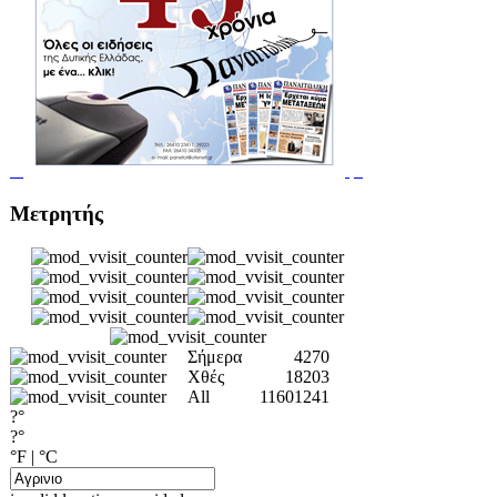
Μετρητής
Σήμερα
4270
Χθές
18203
All
11601241
?°
?°
°F
|
°C