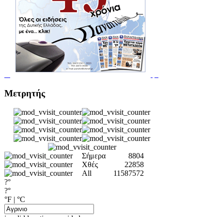
Μετρητής
Σήμερα
8804
Χθές
22858
All
11587572
?°
?°
°F
|
°C