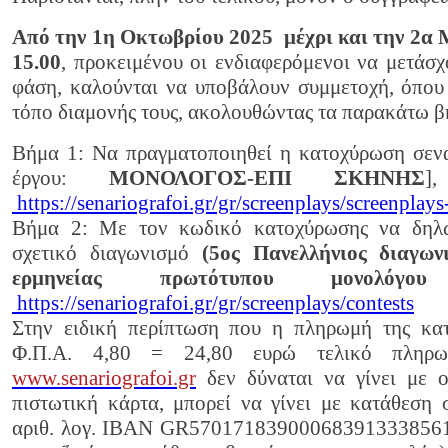
Από την 1η Οκτωβρίου 2025 μέχρι και την 2α 
15.00
, προκειμένου οι ενδιαφερόμενοι να μετάσ
φάση, καλούνται να υποβάλουν συμμετοχή, όπου
τόπο διαμονής τους, ακολουθώντας τα παρακάτω β
Βήμα 1: Να πραγματοποιηθεί η κατοχύρωση σεν
έργου:
ΜΟΝΟΛΟΓΟΣ-ΕΠΙ ΣΚΗΝΗΣ
]
https://senariografoi.gr/gr/screenplays/screenplays-
Βήμα 2: Με τον κωδικό κατοχύρωσης να δηλώ
σχετικό διαγωνισμό
(5ος Πανελλήνιος διαγων
ερμηνείας πρωτότυπου μονολόγ
https://senariografoi.gr/gr/screenplays/contests
Στην ειδική περίπτωση που η πληρωμή της κ
Φ.Π.Α. 4,80 = 24,80 ευρώ τελικό πληρω
www.senariografoi.gr
δεν δύναται να γίνει με ο
πιστωτική κάρτα, μπορεί να γίνει με κατάθεση 
αριθ. λογ. IBAN GR5701718390006839133385616