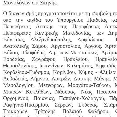
Μονολόγων επί Σκηνής.
Ο διαγωνισμός πραγματοποιείται με τη συμβολή τ
υπό την αιγίδα του Υπουργείου Παιδείας κα
Περιφέρειας Αττικής, της Περιφέρειας Δυτι
Περιφέρειας Κεντρικής Μακεδονίας, των Δήμ
Βόνιτσας, Αλεξανδρούπολης, Αμφίκλειας - Ε
Ανατολικής Σάμου, Αργοστολίου, Άργους, Άρτας
Βόλου, Γλυφάδας, Διρφύων-Μεσσαπίων, Δράμα
Εορδαίας, Ζωγράφου, Ηρακλείου, Ηρακλείο
Θεσσαλονίκης, Ιωαννίνων, Καλαμάτας, Κηφισιάς
Κορδελιού-Ευόσμου, Κορίνθου, Κύμης - Αλιβερί
Λεβαδειάς, Λήμνου, Λοκρών, Δυτικής Μάνης, 
Μεσολογγίου, Μετεώρων, Μοσχάτου-Ταύρου, Μ
Μικρών Κυκλάδων, Νάουσας, Νέας Προποντί
Ορχομενού, Παιανίας, Παπάγου-Χολαργού, Πά
Ραφήνας-Πικερμίου, Σερρών, Σκύδρας, Σπάρ
Τρικκαίων, Τρίπολης, Παλαιού Φαλήρου, Φ