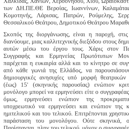
Χαλκίδας, Χανίων, Χερσονήσου, Χίου, Ωραιοκάστ
των ΔΗ.ΠΕ.ΘΕ Βεροίας, Ιωαννίνων, Καλαμάτας
Κομοτηνής, Λάρισας, Πατρών, Ρούμελης, Σε
Θεσσαλικού Θεάτρου, Δημοτικού Θεάτρου Μαραθ
Σκοπός της διοργάνωσης, είναι η παροχή, στι
διανύουμε, μιας καλλιτεχνικής διεξόδου στους δημ
αυτών μέσω του έργου τους. Χάρις στον Πα
Συγγραφής και Ερμηνείας Πρωτότυπων Μον
παρέχεται η ευκαιρία αλλά και το κίνητρο σε συγ
από κάθε γωνιά της Ελλάδος, να παρουσιάσουν
δημιουργικές ανησυχίες υπό μορφή θεατρικών 
(έως) 15' (σκηνικής παρουσίας) ενώπιον κρι
μονόλογο μπορεί να ερμηνεύσει είτε ο συγγραφέας
όμως, ερμηνεύσει ενώπιον της προκριματι
υποχρεωτικό να ερμηνεύσει και ενώπιον της κ
ημιτελικού και του τελικού. Επιτρέπονται χρηστι
παράσταση του μονολόγου. Ούτε σκηνικά, ο
Παρίστανται, πλην του τελικού, μόνον ο συγγραφέα