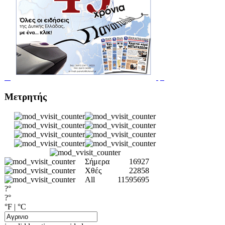
Μετρητής
Σήμερα
16927
Χθές
22858
All
11595695
?°
?°
°F
|
°C