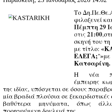
Το Δη.Πε.Θε.
φιλοξενεί κα
Πέμπτη 29 Ι
21:00
στις
,
στ
σκηνή του τη
«
ΚΑ
με τίτλο:
ΕΛΕΓΑ;
»
"
με
Κατσαρίνη
.
Η νέα πα
έμπειρης κωμ
της ιδίας, υπόσχεται σε όσους παραβ
μία βραδιά πλούσια σε ξεκαρδιστικές 
βαθύτερα μηνύματα, όπως άλλ
προηγούμενη δουλειά της.