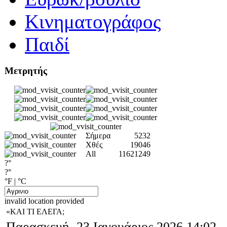
Κινηματογράφος
Παιδί
Μετρητής
Σήμερα
5232
Χθές
19046
All
11621249
?°
?°
°F
|
°C
invalid location provided
«ΚΑΙ ΤΙ ΕΛΕΓΑ;
Παρασκευή, 23 Ιανουάριος 2026 14:02